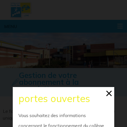
Sainte
MENU
Gestion de votre
abonnement à la
newsletter
portes ouvertes
Le formulaire de gestion d’abonnement est disponible
Vous souhaitez des informations
uniquement pour les abonnés aux mailing listes.
concernant le fonctionnement du collège,