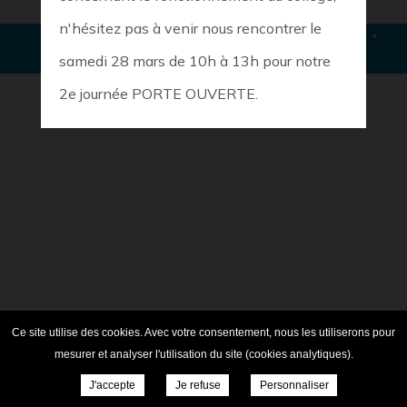
n'hésitez pas à venir nous rencontrer le
© COPYRIGHT
2018 College Sainte Ide
SITE RÉALISÉ PAR L'ONPC
samedi 28 mars de 10h à 13h pour notre
ENSEIGNEMENT PRIVÉ
MENTIONS LÉGALES
2e journée PORTE OUVERTE.
Ce site utilise des cookies. Avec votre consentement, nous les utiliserons pour
mesurer et analyser l'utilisation du site (cookies analytiques).
J'accepte
Je refuse
Personnaliser